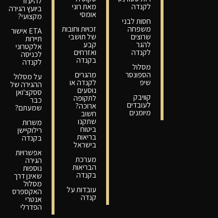
להיעזר
לקנדה
מאת רוני
ביועץ הגירה
אומסי
מקצועי?
חסות לבני
משפחה
זכויות וחובות
ETA אישור
שרוצים
של תושבי
תיירות
להגר
קבע
אלקטרוני
לקנדה
ואזרחים
לכניסה
בקנדה
לקנדה
מסלול
הספונסר
מהגרים
על מסלול
שיפ
לקנדה או
ההגירה של
נוסעים
ססקצ'ואן
קוויבק
לתקופה
כבר
לעובדים
ארוכה?
שמעתם?
מיומנים
חשוב
שתקנו
משרות
ביטוח
רילוקיישן
בריאות
בקנדה
בישראל
אפשרויות
מערכת
הגירה
הבריאות
נוספות
בקנדה
שאינן דרך
מסלול
עובדות על
האקספרס
קנדה
אנטרי
הפדרלי