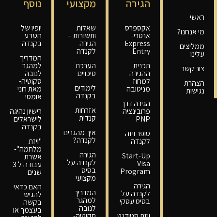
הגירה
מקצועי
נוסף
ראשי
אקספרס
שאלות
יופיו של
מי אנחנו?
אנטרי-
ותשובות –
הטבע
Express
הגירה
בקנדה
ממליצים
Entry
לקנדה
עלינו
המדריך
תכנית
הערכת
למהגר
צור קשר
ההגירה
סיכויים
לנובה
למחוז
סקוטיה-
הצהרת
לימודים
מניטובה
מאת רוני
נגישות
בקנדה
אומסי
הגירה דרך
אזרחות
פרובינציה
רישיון נהיגה
קנדית
PNP
לישראלים
בקנדה
איך מהגרים
סופר ויזה
לקנדה?
לקנדה
"ויזת
מלחמה"-
הגירה
Start-Up
אשרת
לקנדה על
Visa
עבודה ל 3
בסיס
Program
שנים
מקצועי
הגירה
האם כדאי
המדריך
לקנדה על
להגיש
למהגר
בסיס עסקי
בקשה
לנובה
בעצמך או
ויזת סטודנט
סקוטיה-