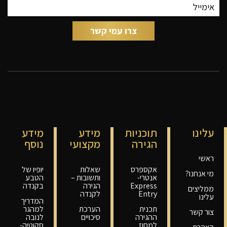
עלינו
תוכניות
מידע
מידע
הגירה
מקצועי
נוסף
ראשי
אקספרס
שאלות
יופיו של
מי אנחנו?
אנטרי-
ותשובות –
הטבע
Express
הגירה
בקנדה
ממליצים
Entry
לקנדה
עלינו
המדריך
תכנית
הערכת
למהגר
צור קשר
ההגירה
סיכויים
לנובה
למחוז
סקוטיה-