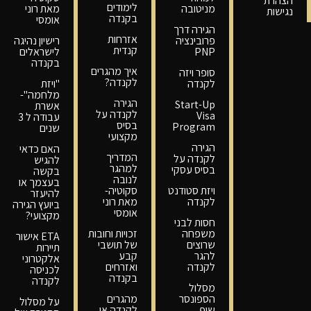
הצהרת
לימודים
מניטובה
מאת רוני
נגישות
בקנדה
אומסי
הגירה דרך
אזרחות
פרובינציה
רישיון נהיגה
קנדית
PNP
לישראלים
בקנדה
איך מהגרים
סופר ויזה
לקנדה?
לקנדה
"ויזת
מלחמה"-
הגירה
Start-Up
אשרת
לקנדה על
Visa
עבודה ל 3
בסיס
Program
שנים
מקצועי
הגירה
האם כדאי
המדריך
לקנדה על
להגיש
למהגר
בסיס עסקי
בקשה
לנובה
בעצמך או
ויזת סטודנט
סקוטיה-
להיעזר
לקנדה
מאת רוני
ביועץ הגירה
אומסי
מקצועי?
חסות לבני
משפחה
זכויות וחובות
ETA אישור
שרוצים
של תושבי
תיירות
להגר
קבע
אלקטרוני
לקנדה
ואזרחים
לכניסה
בקנדה
לקנדה
מסלול
הספונסר
מהגרים
על מסלול
שיפ
לקנדה או