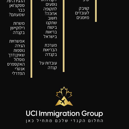
ההגירה של
נוסעים
ססקצ'ואן
קוויבק
לתקופה
כבר
לעובדים
ארוכה?
שמעתם?
מיומנים
חשוב
שתקנו
משרות
ביטוח
רילוקיישן
בריאות
בקנדה
בישראל
אפשרויות
מערכת
הגירה
הבריאות
נוספות
בקנדה
שאינן דרך
מסלול
עובדות על
האקספרס
קנדה
אנטרי
הפדרלי