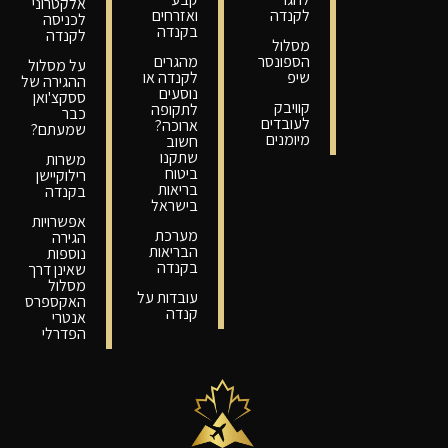
אלקטרוני
לקנדה
ואזרחים
לכניסה
בקנדה
לקנדה
מסלול
הספונסר
מהגרים
על מסלול
שיפ
לקנדה או
ההגירה של
נוסעים
ססקצ'ואן
קוויבק
לתקופה
כבר
לעובדים
ארוכה?
שמעתם?
מיומנים
חשוב
שתקנו
משרות
ביטוח
רילוקיישן
בריאות
בקנדה
בישראל
אפשרויות
מערכת
הגירה
הבריאות
נוספות
בקנדה
שאינן דרך
מסלול
עובדות על
האקספרס
קנדה
אנטרי
הפדרלי