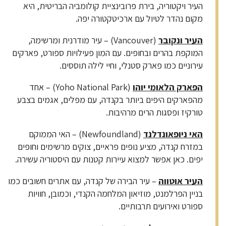
העיר ויקטוריה, בירת פרובינציית קולומביה הבריטית, היא
מקום נהדר לטיול עם ארכיטקטורה יפה.
העיר ונקובר
(Vancouver) – עיר מודרנית ומרשימה,
המוקפת בהרים ובחופים. עם המון פעילויות ספורט, פארקים
עירוניים כמו פארק סטנלי, וחיי לילה תוססים.
הפארק הלאומי יוהו
(Yoho National Park) – אחד
מהפארקים היפים ביותר בקנדה, עם מפלים, אגמים בצבע
טורקיז ופסגות הרים מרהיבות.
האי ניופאונדלנד
(Newfoundland) – האי הממוקם
במזרח קנדה, מציע נופים פראיים, צוקים מרשימים וחופים
יפים. כאן אפשר למצוא עיירות קטנות עם היסטוריה עשירה.
העיר אוטווה
– עיר הבירה של קנדה, עם אתרים חשובים כמו
בניין הפרלמנט, מוזיאון המלחמה הקנדי, וכמובן, חוויות
ספורט ואירועים תרבותיים.