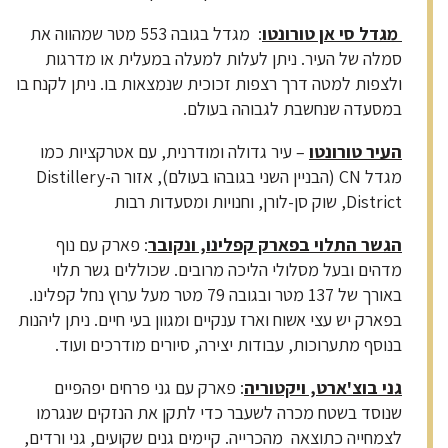
מגדל סי אן טורונטו
: מגדל בגובה 553 מטר שמהווה את
סמלה של העיר. ניתן לעלות למעלה במעלית או מדרגות
ולצפות למטה דרך רצפות זכוכית שנמצאות בו. ניתן לקנח בו
במסעדה שנחשבת לגבוהה בעולם.
העיר טורונטו
– עיר גדולה ומודרנית, עם אטרקציות כמו
מגדל CN (הבניין השני בגובהו בעולם), אזור ה-Distillery
District, שוק סן-לורן, וחנויות ומסעדות רבות
הגשר התלוי בפארק קפלינו, ונקובר
: פארק עם נוף
מדהים ובעל מסלולי הליכה מרובים. שכוללים גשר תלוי
באורך של 137 מטר ובגובה 79 מטר מעל ערוץ נחל קפלינו.
בפארק יש עצי אשוח וארז ענקיים ומגוון בעי חיים. ניתן ליהנות
בנוסף מתערוכות, עבודות יצירה, סיורים מודרכים ועוד.
גני בוצ'ארט, ויקטוריה
: פארק עם גני פרחים יפהפיים
שנוסד בשטח מכרה לשעבר כדי לתקן את הנזקים שנגרמו
לצמחייה כתוצאה מהכרייה. קיימים גנים שקועים, גני ורדים,