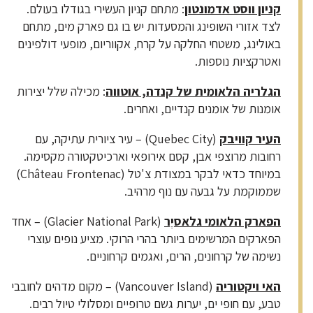
קניון ווסט אדמונטון
: מתחם קניון העשירי בגודלו בעולם.
לצד אזורי השופינג והמסעדות יש בו גם פארק מים, מתחם
באולינג, משטחי החלקה על קרח, אקווריום, מופעי דולפינים
ואטרקציות נוספות.
הגלריה הלאומית של קנדה, אוטווה
: מכילה שלל יצירות
אומנות של אומנים קנדיים, ואחרים.
העיר קוויבק
(Quebec City) – עיר ציורית עתיקה, עם
רחובות מרוצפי אבן, קסם אירופאי וארכיטקטורה מקסימה.
במיוחד כדאי לבקר במצודת צ'טל (Château Frontenac)
שממוקמת על גבעה עם נוף מרהיב.
הפארק הלאומי גלאסיֶר
(Glacier National Park) – אחד
הפארקים המרשימים ביותר בהרי הרוקי. מציע נופים עוצרי
נשימה של קרחונים, הרים, ואגמים קרחוניים.
האי ויקטוריה
(Vancouver Island) – מקום מדהים לחובבי
טבע, עם חופי ים, יערות גשם טרופיים ומסלולי טיול רבים.