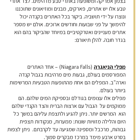
בצפון אמריקה ומשופעת באתרי טבע מדהימים. לצד אתרי
טבע אלו יש אתרים, פארקים, מבנים ומוזיאונים שתוכננו
ונוצרו על ידי תושביה. ביקור בכל האתרים בקנדה יכול
להימשך על פני שבועות וחודשים ארוכים. אולם יש מספר
אתרים מעניינים ואטרקטיביים במיוחד שהביקור בהם הוא
בגדר חובה. להלן תיאורם:
מפלי הניאגרה
(Niagara Falls) – אחד האתרים
המפורסמים בעולם, גבעות מים מרהיבות בגבול קנדה
וארה"ב. המפלים הם אחת מהתופעות הטבעיות המרשימות
ביותר בעולם.
מפלים אלו עצומים בגודלם ובספיקת המים שלהם. הם
ממוקמים על הגבול עם ארצות הברית והצד הקנדי שלהם
הוא המרשים יותר. ניתן להגיע ולתצפת עליהם במשך כל
היום והלילה מזוויות שונות: ממערות, מנקודות תצפית
גבוהות, מרכבל ומספינה שמגיעה עד לקרבתם. ניתן לצפות
בסרט ארבע מימד במרכז מבקרים סמוך.