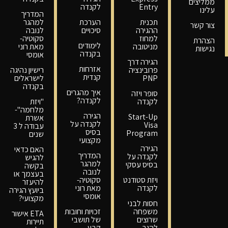
ממליצים
Entry
לקנדה
עלינו
המדריך
תכנית
הערכת
למהגר
צור קשר
ההגירה
סיכויים
לנובה
למחוז
סקוטיה-
הצהרת
לימודים
מניטובה
מאת רוני
נגישות
בקנדה
אומסי
הגירה דרך
אזרחות
פרובינציה
רישיון נהיגה
קנדית
PNP
לישראלים
בקנדה
איך מהגרים
סופר ויזה
לקנדה?
לקנדה
"ויזת
מלחמה"-
הגירה
Start-Up
אשרת
לקנדה על
Visa
עבודה ל 3
בסיס
Program
שנים
מקצועי
הגירה
האם כדאי
המדריך
לקנדה על
להגיש
למהגר
בסיס עסקי
בקשה
לנובה
בעצמך או
ויזת סטודנט
סקוטיה-
להיעזר
לקנדה
מאת רוני
ביועץ הגירה
אומסי
מקצועי?
חסות לבני
משפחה
זכויות וחובות
ETA אישור
שרוצים
של תושבי
תיירות
להגר
קבע