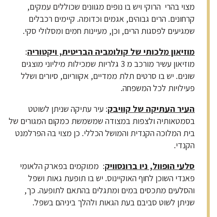
מצוי בהרי הרוקי ויש בו נופים מגוונים שכוללים עמקים,
קרחונים. הרים גבוהים, אגמים וכדומה. קיימים רכבלים
שמגיעים לפסגות הרים, וכן, מעיינות חמים ומסלולי סקי.
מוזיאון מלכותי של קולומביה הבריטית, ויקטוריה
:
מוזיאון עשיר מורכב מ 3 גלריות שמכילות מיליוני מוצגים
שונים. יש בו סרטים תלת ממדיים, אקווריום, סיורים ושלל
פעילויות לכל המשפחה.
העיר העתיקה של קוויבק
: עיר עתיקה שניתן לשוטט
בסמטאותיה ולצפות במצודה שמשמשת כמקום המגורים של
בית המלוכה הקנדית והמושל הכללי. כן מצוי בה הפרלמנט
הקנדי.
סלעי הופוול, ניו ברונסוויק
: ממוקמים בפארק הלאומי
פאנדי השוכן לחוף האוקיינוס. יש בו תופעת גאות ושפל
והסלעים מתכסים במים ומתגלים בהתאם לתופעה. כך,
שניתן לשוט סביבם בעת הגאות ולהלך ביניהם בשפל.