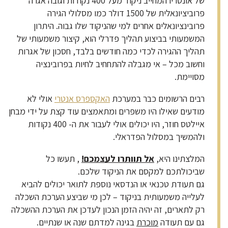
של אונטריו המחייב ניקוד מעל 400 נקודות וגובה אגרה
פרוביציונאלית של 1500 דולר כמו מסלולי הגירה
פרובינציונאלים אחרים למי שהניקוד שלו גבוה. היתרון
המשמעותי בביצוע תהליך פדרלי הוא, קיצור משמעותי של
תהליך ההגירה לכדי כמה חודשים בלבד, חסכון של אגרות
וחשוב מכל – אי מגבלה להתחחיב לחיות בפרובינציה
מסויימת.
רבים הרשומים כבר במערכת
האקספרס אנטרי
אולי לא
מודעים שאילו היו משפרים ומתאמצים עוד קצת על ידי מבחן
איילטס חוזר, היו יכולים אולי לעבור את ה- 400 נקודות
ולהמשיך במסלול הפדראלי.
המלצתינו היא,
אל תוותרו לעצמכם!
, תעשו כל
שביכולתכם למקסם את הניקוד שלכם.
גם תעודת טכנאי או הנדסאי נוספת לתואר יכולים להביא
לעלייה משמעותית בניקוד – לכן מי שביצע הערכת השכלה
רק לתארים, זה יהיה הזמן הנכון לעדכן את הערכת ההשכלה
גם עם תעודה
מוכרת
בגינה למדתם שנה או שנתיים.