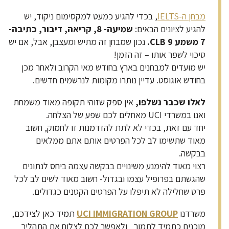
מבחן ה-IELTS
, בכדי להגיע כמעט למקסימום ניקוד, יש
להגיע לציונים הבאים:
שמיעה- 8, קריאה, דיבור, כתיבה-
7 משמע CLB 9.
נכון שמבחן זה מתיש ומעצבן, אבל, אם יש
סיכוי לשפר אותו – זה הזמן!
יש מועדים למבחנים בארץ בחודש מאי הקרוב ולאחר מכן
בחודש אוגוסט. עדיין נותרו מקומות לנרשמים חדשים.
לאלו שכבר נשלפו,
אין ספק שזוהי תקופה מאוד משמחת
ואנו במשרדי UCI מאחלים לכם שפע של הצלחה.
יחד עם זאת, בכדי לא לתת להזדמנות זו לחמוק, חשוב
מאוד שתשימו לב לכל הפרטים אותם אתם ממלאים
בבקשה.
רצוי מאוד להימנע משינויים בבקשה עצמה ביחס לנתונים
שהגשתם בפרופיל עצמו ובגדול- חשוב מאוד לשים לב לכל
פרט שחלילה לא תיפלו על הפרטים הקטנים כגדולים.
משרדנו
UCI IMMIGRATION GROUP
תמיד כאן לצידכם,
מוכנים כתמיד לתמוך ולאפשר לכם לצלוח את התהליך