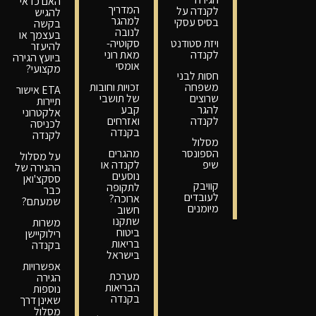
האם כדאי
המדריך
לקנדה על
להגיש
למהגר
בסיס עסקי
בקשה
לנובה
בעצמך או
ויזת סטודנט
סקוטיה-
להיעזר
לקנדה
מאת רוני
ביועץ הגירה
אומסי
מקצועי?
חסות לבני
משפחה
זכויות וחובות
ETA אישור
שרוצים
של תושבי
תיירות
להגר
קבע
אלקטרוני
לקנדה
ואזרחים
לכניסה
בקנדה
לקנדה
מסלול
הספונסר
מהגרים
על מסלול
שיפ
לקנדה או
ההגירה של
נוסעים
ססקצ'ואן
קוויבק
לתקופה
כבר
לעובדים
ארוכה?
שמעתם?
מיומנים
חשוב
שתקנו
משרות
ביטוח
רילוקיישן
בריאות
בקנדה
בישראל
אפשרויות
מערכת
הגירה
הבריאות
נוספות
בקנדה
שאינן דרך
מסלול