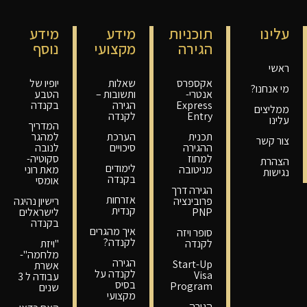
עלינו
תוכניות
מידע
מידע
הגירה
מקצועי
נוסף
ראשי
אקספרס
שאלות
יופיו של
מי אנחנו?
אנטרי-
ותשובות –
הטבע
Express
הגירה
בקנדה
ממליצים
Entry
לקנדה
עלינו
המדריך
תכנית
הערכת
למהגר
צור קשר
ההגירה
סיכויים
לנובה
למחוז
סקוטיה-
הצהרת
לימודים
מניטובה
מאת רוני
נגישות
בקנדה
אומסי
הגירה דרך
אזרחות
פרובינציה
רישיון נהיגה
קנדית
PNP
לישראלים
בקנדה
איך מהגרים
סופר ויזה
לקנדה?
לקנדה
"ויזת
מלחמה"-
הגירה
Start-Up
אשרת
לקנדה על
Visa
עבודה ל 3
בסיס
Program
שנים
מקצועי
הגירה