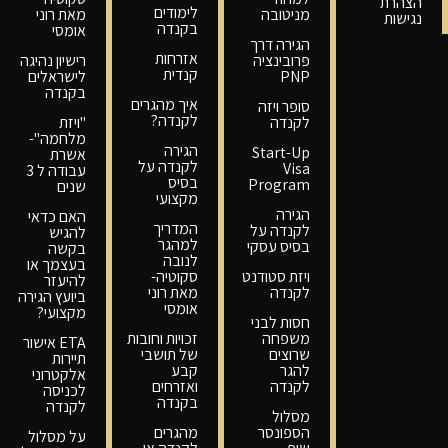
הצהרת
לימודים
מניטובה
מאת רוני
נגישות
בקנדה
אומסי
הגירה דרך
אזרחות
פרובינציה
רישיון נהיגה
קנדית
PNP
לישראלים
בקנדה
איך מהגרים
סופר ויזה
לקנדה?
לקנדה
"ויזת
מלחמה"-
הגירה
Start-Up
אשרת
לקנדה על
Visa
עבודה ל 3
בסיס
Program
שנים
מקצועי
הגירה
האם כדאי
המדריך
לקנדה על
להגיש
למהגר
בסיס עסקי
בקשה
לנובה
בעצמך או
ויזת סטודנט
סקוטיה-
להיעזר
לקנדה
מאת רוני
ביועץ הגירה
אומסי
מקצועי?
חסות לבני
משפחה
זכויות וחובות
ETA אישור
שרוצים
של תושבי
תיירות
להגר
קבע
אלקטרוני
לקנדה
ואזרחים
לכניסה
בקנדה
לקנדה
מסלול
הספונסר
מהגרים
על מסלול