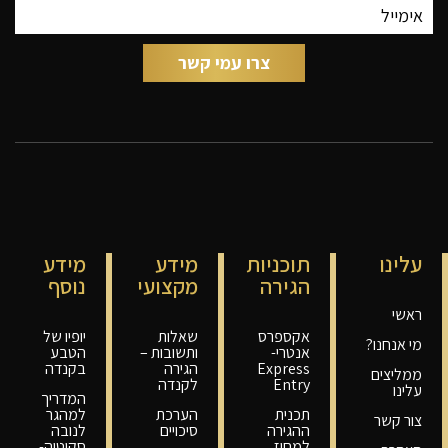
עלינו
תוכניות
מידע
מידע
הגירה
מקצועי
נוסף
ראשי
אקספרס
שאלות
יופיו של
מי אנחנו?
אנטרי-
ותשובות –
הטבע
Express
הגירה
בקנדה
ממליצים
Entry
לקנדה
עלינו
המדריך
תכנית
הערכת
למהגר
צור קשר
ההגירה
סיכויים
לנובה
למחוז
סקוטיה-