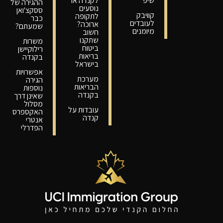
שיפ
לקנדה או
ההגירה של
נוסעים
ססקצ'ואן
קוויבק
לתקופה
כבר
לעובדים
ארוכה?
שמעתם?
מיומנים
חשוב
שתקנו
משרות
ביטוח
רילוקיישן
בריאות
בקנדה
בישראל
אפשרויות
מערכת
הגירה
הבריאות
נוספות
בקנדה
שאינן דרך
מסלול
עובדות על
האקספרס
קנדה
אנטרי
הפדרלי