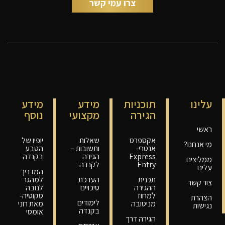
עלינו
תוכניות
מידע
מידע
הגירה
מקצועי
נוסף
ראשי
אקספרס
שאלות
יופיו של
מי אנחנו?
אנטרי-
ותשובות –
הטבע
Express
הגירה
בקנדה
ממליצים
Entry
לקנדה
עלינו
המדריך
תכנית
הערכת
למהגר
צור קשר
ההגירה
סיכויים
לנובה
למחוז
סקוטיה-
הצהרת
לימודים
מניטובה
מאת רוני
נגישות
בקנדה
אומסי
הגירה דרך