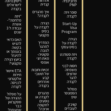
אזרחות
פרובינציה
רישיון נהיגה
קנדית
PNP
לישראלים
בקנדה
איך מהגרים
סופר ויזה
לקנדה?
לקנדה
"ויזת
מלחמה"-
הגירה
Start-Up
אשרת
לקנדה על
Visa
עבודה ל 3
בסיס
Program
שנים
מקצועי
הגירה
האם כדאי
המדריך
לקנדה על
להגיש
למהגר
בסיס עסקי
בקשה
לנובה
בעצמך או
ויזת סטודנט
סקוטיה-
להיעזר
לקנדה
מאת רוני
ביועץ הגירה
אומסי
מקצועי?
חסות לבני
משפחה
זכויות וחובות
ETA אישור
שרוצים
של תושבי
תיירות
להגר
קבע
אלקטרוני
לקנדה
ואזרחים
לכניסה
בקנדה
לקנדה
מסלול
הספונסר
מהגרים
על מסלול
שיפ
לקנדה או
ההגירה של
נוסעים
ססקצ'ואן
קוויבק
לתקופה
כבר
לעובדים
ארוכה?
שמעתם?