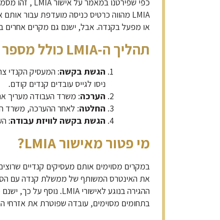
כפי שפירטנו ב
LMIA מהווה כרטיס כניסה מועדפת עבור אות
או מפעל בקנדה. אבל, ישנם גם מקרים אחרים בהם אותם אנש
תהליך ה-LMIA כולל מספר צעדים:
הגשת בקשה
ניסו לגייס עובדים קנדים קודם.
הערכה
: משרד העבודה מעריך את 
החלטה
: לאחר ההערכה, משרד העבודה יוציא החלטה האם
הגשת בקשה לוויזת עבודה
: העובד
מי פטור מאישור LMIA?
במקרים מסוימים אותם מעסיקים קנדיים שרוצים ל
את האינטרס המשותף של ממשלת קנדה עם הסכמי
ההגירה בנוגע לאישורי 
בתחומים מסוימים, עובדה שפוטרת את אזרחי ה