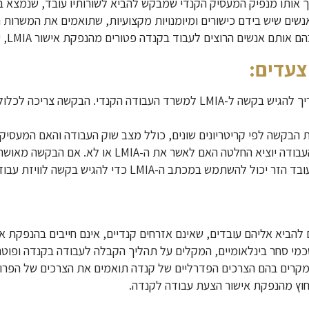
מאמר על אישור LMIA , זהו מסמך אותו מנפיק המעסיק הקנדי שמבקש להביא לשורותיו עובד
ם אנשים שיש בידם כישורים ומיומנויות מקצועיות, שתואמים את המשרו
ים הרוצים לעבוד בקנדה פטורים מהנפקת אישור LMIA, על התהליך הכרוך בו.
: המעסיק הקנדי צריך להגיש בקשה ל-LMIA למשרד העבודה הקנדי
הבקשה לפי קריטריונים שונים, כולל מצב שוק העבודה והאם המעסיק מ
 לאשר את ה-LMIA או לא. אם הבקשה מאושרת, המעסיק יקבל מכתב אישור.
 הזר יכול להשתמש במכתב ה-LMIA כדי להגיש בקשה לוויזת עבודה בקנדה.
הביא אליהם עובדים, שאינם אזרחים קנדיים, אינם חייבים בהנפקת אי
 סחר בינלאומיים, המקלים על תהליך הקבלה לעבודה בקנדה ופוטרי
LMIA. נוסף על כך, ישנם מקרים בהם הצרכים הפדרליים של קנדה תואמים את הצרכים 
חוץ מהנפקת אישור הצעת עבודה לקנדה.