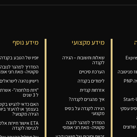
מידע מקצועי
מידע נוסף
 אנטרי-Express
שאלות ותשובות – הגירה
יופיו של הטבע בקנדה
לקנדה
המדריך למהגר לנובה
ז מניטובה
הערכת סיכויים
סקוטיה- מאת רוני אומס
PN
לימודים בקנדה
רישיון נהיגה לישראלי
אזרחות קנדית
"ויזת מלחמה"- אשרת 
ל 3 שנים
Start
איך מהגרים לקנדה?
האם כדאי להגיש בקש
יס עסקי
הגירה לקנדה על בסיס
בעצמך או להיעזר ביוע
מקצועי
הגירה מקצועי?
המדריך למהגר לנובה
ETA אישור תיירות אלק
שרוצים
סקוטיה- מאת רוני אומסי
לכניסה לקנדה
זכויות וחובות של תושבי קבע