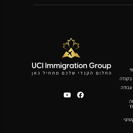
י
ם בקנדה
עבודה
ה
ץ
טרוני