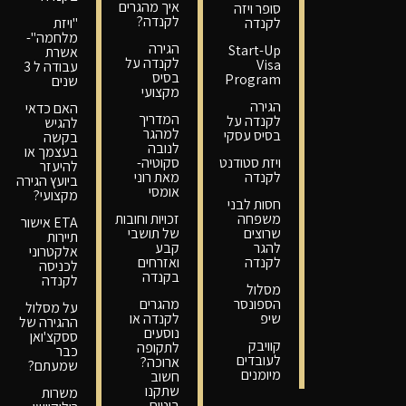
איך מהגרים
סופר ויזה
לקנדה?
לקנדה
"ויזת
מלחמה"-
הגירה
Start-Up
אשרת
לקנדה על
Visa
עבודה ל 3
בסיס
Program
שנים
מקצועי
הגירה
האם כדאי
המדריך
לקנדה על
להגיש
למהגר
בסיס עסקי
בקשה
לנובה
בעצמך או
ויזת סטודנט
סקוטיה-
להיעזר
לקנדה
מאת רוני
ביועץ הגירה
אומסי
מקצועי?
חסות לבני
משפחה
זכויות וחובות
ETA אישור
שרוצים
של תושבי
תיירות
להגר
קבע
אלקטרוני
לקנדה
ואזרחים
לכניסה
בקנדה
לקנדה
מסלול
הספונסר
מהגרים
על מסלול
שיפ
לקנדה או
ההגירה של
נוסעים
ססקצ'ואן
קוויבק
לתקופה
כבר
לעובדים
ארוכה?
שמעתם?
מיומנים
חשוב
שתקנו
משרות
ביטוח