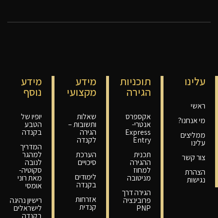
עלינו
תוכניות
מידע
מידע
הגירה
מקצועי
נוסף
ראשי
אקספרס
שאלות
יופיו של
מי אנחנו?
אנטרי-
ותשובות –
הטבע
Express
הגירה
בקנדה
ממליצים
Entry
לקנדה
עלינו
המדריך
תכנית
הערכת
למהגר
צור קשר
ההגירה
סיכויים
לנובה
למחוז
סקוטיה-
הצהרת
לימודים
מניטובה
מאת רוני
נגישות
בקנדה
אומסי
הגירה דרך
אזרחות
פרובינציה
רישיון נהיגה
קנדית
PNP
לישראלים
בקנדה