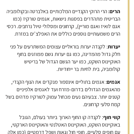
הרים
:
הרי הרוקי הקנדיים המלכותיים באלברטה ובקולומביה
הבריטית מתהדרים בפסגות נישאות, אגמים טורקיז (כמו
אגם לואיז ואגם מוריין), קרחונים ומסלולי טיול נרחבים. רכסי
הרים משמעותיים נוספים כוללים את האפלצ'ים במזרח.
יערות
: לקנדה יערות בוראליים עצומים המשתרעים על פני
חלק גדול מהמדינה, כמו גם יערות גשם ממוזגים בחוף
האוקיינוס השקט, כמו יער הגשם הגדול של בריטיש
קולומביה, בית לחיות בר ייחודיות.
אגמים
: אגמים בתוליים אינספור מנקדים את הנוף הקנדי,
מהאגמים הגדולים בדרום-מזרח ועד לאגמים אלפיניים
קטנים יותר. צבעיהם נעים מכחול עמוק לטורקיז מדהים בשל
קמח סלעי קרחונים.
קווי חוף
: לקנדה קו החוף הארוך ביותר בעולם, הגובל
באוקיינוס השקט, האוקיינוס האטלנטי והאוקיינוס הארקטי,
עם חופים סלעיים, חופי חול וגאות ושפל דרמטיים (כמו אלה