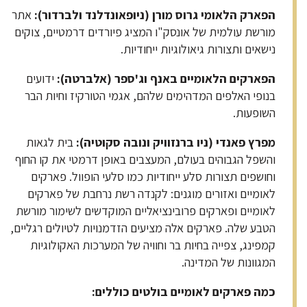
הפארק הלאומי גרוס מורן (ניופאונדלנד ולברדור)
:
אתר
מורשת עולמית של אונסק"ו המציג פיורדים דרמטיים, צוקים
נישאים ותצורות גיאולוגיות ייחודיות.
הפארקים הלאומיים באנף וג'ספר (אלברטה)
:
ידועים
בנופי האלפים המדהימים שלהם, אגמי הטורקיז וחיות הבר
השופעות.
מפרץ פאנדי (ניו ברנזוויק ונובה סקוטיה)
:
בית לגאות
והשפל הגבוהים בעולם, המעצבים באופן דרמטי את קו החוף
וחושפים תצורות סלע ייחודיות כמו סלעי הופוול. פארקים
לאומיים ואזורים מוגנים: לקנדה רשת נרחבת של פארקים
לאומיים ופארקים פרובינציאליים המוקדשים לשימור מורשת
הטבע שלה. פארקים אלה מציעים הזדמנויות לטיולים רגליים,
קמפינג, צפייה בחיות בר וחוויה של המערכות האקולוגיות
המגוונות של המדינה.
כמה פארקים לאומיים בולטים כוללים
: