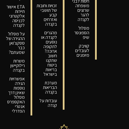
חסות לבני
משפחה
זכויות וחובות
ETA אישור
שרוצים
של תושבי
תיירות
להגר
קבע
אלקטרוני
לקנדה
ואזרחים
לכניסה
בקנדה
לקנדה
מסלול
הספונסר
מהגרים
על מסלול
שיפ
לקנדה או
ההגירה של
נוסעים
ססקצ'ואן
קוויבק
לתקופה
כבר
לעובדים
ארוכה?
שמעתם?
מיומנים
חשוב
שתקנו
משרות
ביטוח
רילוקיישן
בריאות
בקנדה
בישראל
אפשרויות
מערכת
הגירה
הבריאות
נוספות
בקנדה
שאינן דרך
מסלול
עובדות על
האקספרס
קנדה
אנטרי
הפדרלי