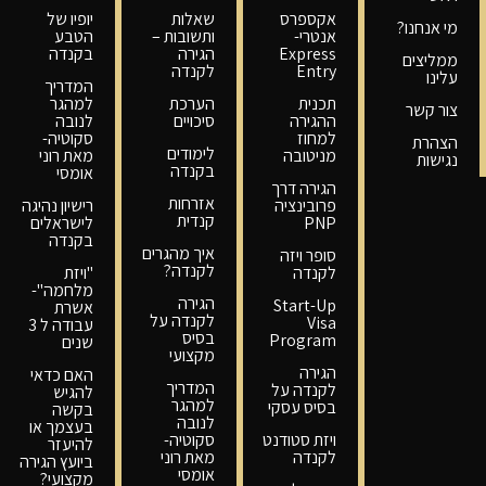
אקספרס
שאלות
יופיו של
מי אנחנו?
אנטרי-
ותשובות –
הטבע
Express
הגירה
בקנדה
ממליצים
Entry
לקנדה
עלינו
המדריך
תכנית
הערכת
למהגר
צור קשר
ההגירה
סיכויים
לנובה
למחוז
סקוטיה-
הצהרת
לימודים
מניטובה
מאת רוני
נגישות
בקנדה
אומסי
הגירה דרך
אזרחות
פרובינציה
רישיון נהיגה
קנדית
PNP
לישראלים
בקנדה
איך מהגרים
סופר ויזה
לקנדה?
לקנדה
"ויזת
מלחמה"-
הגירה
Start-Up
אשרת
לקנדה על
Visa
עבודה ל 3
בסיס
Program
שנים
מקצועי
הגירה
האם כדאי
המדריך
לקנדה על
להגיש
למהגר
בסיס עסקי
בקשה
לנובה
בעצמך או
ויזת סטודנט
סקוטיה-
להיעזר
לקנדה
מאת רוני
ביועץ הגירה
אומסי
מקצועי?