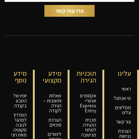
עלינו
תוכניות
מידע
מידע
הגירה
מקצועי
נוסף
ראשי
אקספרס
שאלות
יופיו של
מי אנחנו?
אנטרי-
ותשובות –
הטבע
Express
הגירה
בקנדה
ממליצים
Entry
לקנדה
עלינו
המדריך
תכנית
הערכת
למהגר
צור קשר
ההגירה
סיכויים
לנובה
למחוז
סקוטיה-
הצהרת
לימודים
מניטובה
מאת רוני
נגישות