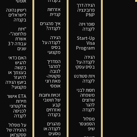
בקנדה
אומסי
הגירה דרך
אזרחות
פרובינציה
רישיון נהיגה
קנדית
PNP
לישראלים
בקנדה
איך מהגרים
סופר ויזה
לקנדה?
לקנדה
"ויזת
מלחמה"-
הגירה
Start-Up
אשרת
לקנדה על
Visa
עבודה ל 3
בסיס
Program
שנים
מקצועי
הגירה
האם כדאי
המדריך
לקנדה על
להגיש
למהגר
בסיס עסקי
בקשה
לנובה
בעצמך או
ויזת סטודנט
סקוטיה-
להיעזר
לקנדה
מאת רוני
ביועץ הגירה
אומסי
מקצועי?
חסות לבני
משפחה
זכויות וחובות
ETA אישור
שרוצים
של תושבי
תיירות
להגר
קבע
אלקטרוני
לקנדה
ואזרחים
לכניסה
בקנדה
לקנדה
מסלול
הספונסר
מהגרים
על מסלול
שיפ
לקנדה או
ההגירה של
נוסעים
ססקצ'ואן