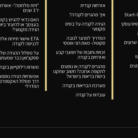
אזרחות קנדית
"ויזת מלחמה"- אשרת 
ל 3 שנים
Start
איך מהגרים לקנדה?
האם כדאי להגיש בקש
יס עסקי
הגירה לקנדה על בסיס
בעצמך או להיעזר ביוע
מקצועי
הגירה מקצועי?
המדריך למהגר לנובה
ETA אישור תיירות אלק
שרוצים
סקוטיה- מאת רוני אומסי
לכניסה לקנדה
זכויות וחובות של תושבי קבע
על מסלול ההגירה של
פ
ואזרחים בקנדה
ססקצ'ואן כבר שמעתם
מנים
מהגרים לקנדה או נוסעים
משרות רילוקיישן בקנד
לתקופה ארוכה? חשוב שתקנו
ביטוח בריאות בישראל
אפשרויות הגירה נוספות
דרך מסלול האקספרס 
מערכת הבריאות בקנדה
הפדרלי
עובדות על קנדה