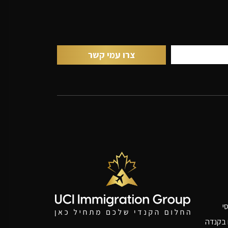
י
ם בקנדה