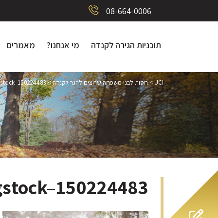
08-664-0006
תוכניות הגירה לקנדה
מי אנחנו?
מאמרים
UCI
>
חסות לבני משפחה שרוצים להגר לקנדה
>
gstock–150224483
gstock–150224483