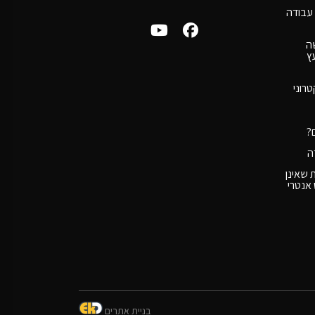
עבודה
ה
ץ
טרוני
?
ה
 שאינן
אנטרי
בניית אתרים