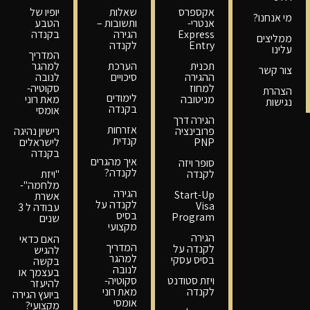
אקספרס
שאלות
יופיו של
מי אנחנו?
אנטרי-
ותשובות –
הטבע
Express
הגירה
בקנדה
ממליצים
Entry
לקנדה
עלינו
המדריך
תכנית
הערכת
למהגר
צור קשר
ההגירה
סיכויים
לנובה
למחוז
סקוטיה-
הצהרת
לימודים
מניטובה
מאת רוני
נגישות
בקנדה
אומסי
הגירה דרך
אזרחות
פרובינציה
רישיון נהיגה
קנדית
PNP
לישראלים
בקנדה
איך מהגרים
סופר ויזה
לקנדה?
לקנדה
"ויזת
מלחמה"-
הגירה
Start-Up
אשרת
לקנדה על
Visa
עבודה ל 3
בסיס
Program
שנים
מקצועי
הגירה
האם כדאי
המדריך
לקנדה על
להגיש
למהגר
בסיס עסקי
בקשה
לנובה
בעצמך או
ויזת סטודנט
סקוטיה-
להיעזר
לקנדה
מאת רוני
ביועץ הגירה
אומסי
מקצועי?