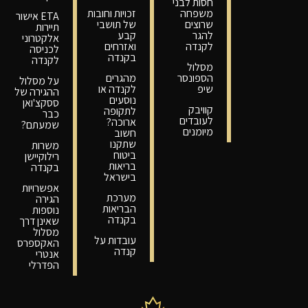
חסות לבני
משפחה
זכויות וחובות
ETA אישור
שרוצים
של תושבי
תיירות
להגר
קבע
אלקטרוני
לקנדה
ואזרחים
לכניסה
בקנדה
לקנדה
מסלול
הספונסר
מהגרים
על מסלול
שיפ
לקנדה או
ההגירה של
נוסעים
ססקצ'ואן
קוויבק
לתקופה
כבר
לעובדים
ארוכה?
שמעתם?
מיומנים
חשוב
שתקנו
משרות
ביטוח
רילוקיישן
בריאות
בקנדה
בישראל
אפשרויות
מערכת
הגירה
הבריאות
נוספות
בקנדה
שאינן דרך
מסלול
עובדות על
האקספרס
קנדה
אנטרי
הפדרלי