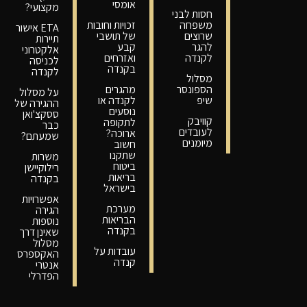
אומסי
מקצועי?
חסות לבני
משפחה
זכויות וחובות
ETA אישור
שרוצים
של תושבי
תיירות
להגר
קבע
אלקטרוני
לקנדה
ואזרחים
לכניסה
בקנדה
לקנדה
מסלול
הספונסר
מהגרים
על מסלול
שיפ
לקנדה או
ההגירה של
נוסעים
ססקצ'ואן
קוויבק
לתקופה
כבר
לעובדים
ארוכה?
שמעתם?
מיומנים
חשוב
שתקנו
משרות
ביטוח
רילוקיישן
בריאות
בקנדה
בישראל
אפשרויות
מערכת
הגירה
הבריאות
נוספות
בקנדה
שאינן דרך
מסלול
עובדות על
האקספרס
קנדה
אנטרי
הפדרלי