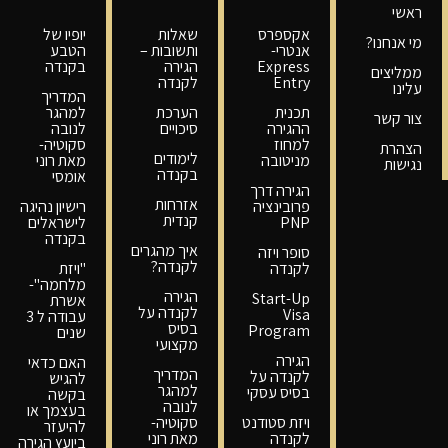
ראשי
אקספרס
שאלות
יופיו של
מי אנחנו?
אנטרי-
ותשובות –
הטבע
Express
הגירה
בקנדה
ממליצים
Entry
לקנדה
עלינו
המדריך
תכנית
הערכת
למהגר
צור קשר
ההגירה
סיכויים
לנובה
למחוז
סקוטיה-
הצהרת
לימודים
מניטובה
מאת רוני
נגישות
בקנדה
אומסי
הגירה דרך
אזרחות
פרובינציה
רישיון נהיגה
קנדית
PNP
לישראלים
בקנדה
איך מהגרים
סופר ויזה
לקנדה?
לקנדה
"ויזת
מלחמה"-
הגירה
Start-Up
אשרת
לקנדה על
Visa
עבודה ל 3
בסיס
Program
שנים
מקצועי
הגירה
האם כדאי
המדריך
לקנדה על
להגיש
למהגר
בסיס עסקי
בקשה
לנובה
בעצמך או
ויזת סטודנט
סקוטיה-
להיעזר
לקנדה
מאת רוני
ביועץ הגירה