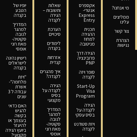
אקספרס
שאלות
יופיו של
מי אנחנו?
אנטרי-
ותשובות –
הטבע
Express
הגירה
בקנדה
ממליצים
Entry
לקנדה
עלינו
המדריך
תכנית
הערכת
למהגר
צור קשר
ההגירה
סיכויים
לנובה
למחוז
סקוטיה-
הצהרת
לימודים
מניטובה
מאת רוני
נגישות
בקנדה
אומסי
הגירה דרך
אזרחות
פרובינציה
רישיון נהיגה
קנדית
PNP
לישראלים
בקנדה
איך מהגרים
סופר ויזה
לקנדה?
לקנדה
"ויזת
מלחמה"-
הגירה
Start-Up
אשרת
לקנדה על
Visa
עבודה ל 3
בסיס
Program
שנים
מקצועי
הגירה
האם כדאי
המדריך
לקנדה על
להגיש
למהגר
בסיס עסקי
בקשה
לנובה
בעצמך או
ויזת סטודנט
סקוטיה-
להיעזר
לקנדה
מאת רוני
ביועץ הגירה
אומסי
מקצועי?