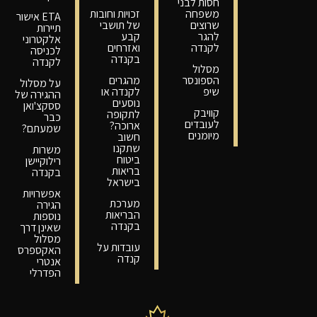
חסות לבני
משפחה
זכויות וחובות
ETA אישור
שרוצים
של תושבי
תיירות
להגר
קבע
אלקטרוני
לקנדה
ואזרחים
לכניסה
בקנדה
לקנדה
מסלול
הספונסר
מהגרים
על מסלול
שיפ
לקנדה או
ההגירה של
נוסעים
ססקצ'ואן
קוויבק
לתקופה
כבר
לעובדים
ארוכה?
שמעתם?
מיומנים
חשוב
שתקנו
משרות
ביטוח
רילוקיישן
בריאות
בקנדה
בישראל
אפשרויות
מערכת
הגירה
הבריאות
נוספות
בקנדה
שאינן דרך
מסלול
עובדות על
האקספרס
קנדה
אנטרי
הפדרלי