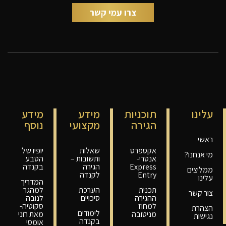
עלינו
תוכניות
מידע
מידע
הגירה
מקצועי
נוסף
ראשי
אקספרס
שאלות
יופיו של
מי אנחנו?
אנטרי-
ותשובות –
הטבע
Express
הגירה
בקנדה
ממליצים
Entry
לקנדה
עלינו
המדריך
תכנית
הערכת
למהגר
צור קשר
ההגירה
סיכויים
לנובה
למחוז
סקוטיה-
הצהרת
לימודים
מניטובה
מאת רוני
נגישות
בקנדה
אומסי