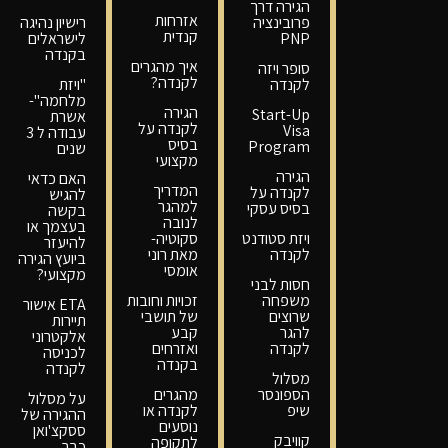
הגירה דרך
אזרחות
פרובינציה
רישיון נהיגה
קנדית
PNP
לישראלים
בקנדה
איך מהגרים
סופר ויזה
לקנדה?
לקנדה
"ויזת
מלחמה"-
הגירה
Start-Up
אשרת
לקנדה על
Visa
עבודה ל 3
בסיס
Program
שנים
מקצועי
הגירה
האם כדאי
המדריך
לקנדה על
להגיש
למהגר
בסיס עסקי
בקשה
לנובה
בעצמך או
ויזת סטודנט
סקוטיה-
להיעזר
לקנדה
מאת רוני
ביועץ הגירה
אומסי
מקצועי?
חסות לבני
משפחה
זכויות וחובות
ETA אישור
שרוצים
של תושבי
תיירות
להגר
קבע
אלקטרוני
לקנדה
ואזרחים
לכניסה
בקנדה
לקנדה
מסלול
הספונסר
מהגרים
על מסלול
שיפ
לקנדה או
ההגירה של
נוסעים
ססקצ'ואן
קוויבק
לתקופה
כבר