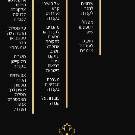
שרוצים
של תושבי
תיירות
להגר
קבע
אלקטרוני
לקנדה
ואזרחים
לכניסה
בקנדה
לקנדה
מסלול
הספונסר
מהגרים
על מסלול
שיפ
לקנדה או
ההגירה של
נוסעים
ססקצ'ואן
קוויבק
לתקופה
כבר
לעובדים
ארוכה?
שמעתם?
מיומנים
חשוב
שתקנו
משרות
ביטוח
רילוקיישן
בריאות
בקנדה
בישראל
אפשרויות
מערכת
הגירה
הבריאות
נוספות
בקנדה
שאינן דרך
מסלול
עובדות על
האקספרס
קנדה
אנטרי
הפדרלי