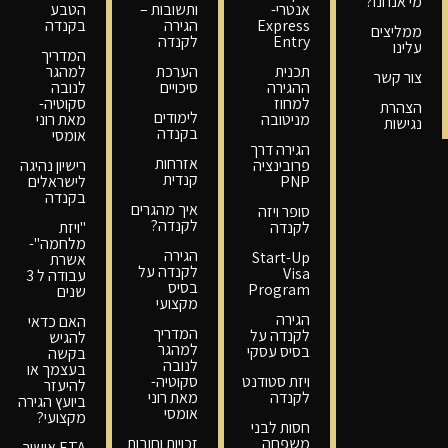
מי אנחנו?
אנטרי-
ותשובות –
הטבע
Express
הגירה
בקנדה
ממליצים
Entry
לקנדה
עלינו
המדריך
תכנית
הערכת
למהגר
צור קשר
ההגירה
סיכויים
לנובה
למחוז
סקוטיה-
הצהרת
לימודים
מניטובה
מאת רוני
נגישות
בקנדה
אומסי
הגירה דרך
אזרחות
פרובינציה
רישיון נהיגה
קנדית
PNP
לישראלים
בקנדה
איך מהגרים
סופר ויזה
לקנדה?
לקנדה
"ויזת
מלחמה"-
הגירה
Start-Up
אשרת
לקנדה על
Visa
עבודה ל 3
בסיס
Program
שנים
מקצועי
הגירה
האם כדאי
המדריך
לקנדה על
להגיש
למהגר
בסיס עסקי
בקשה
לנובה
בעצמך או
ויזת סטודנט
סקוטיה-
להיעזר
לקנדה
מאת רוני
ביועץ הגירה
אומסי
מקצועי?
חסות לבני
משפחה
זכויות וחובות
ETA אישור