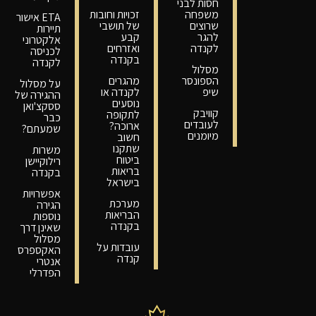
חסות לבני
משפחה
זכויות וחובות
ETA אישור
שרוצים
של תושבי
תיירות
להגר
קבע
אלקטרוני
לקנדה
ואזרחים
לכניסה
בקנדה
לקנדה
מסלול
הספונסר
מהגרים
על מסלול
שיפ
לקנדה או
ההגירה של
נוסעים
ססקצ'ואן
קוויבק
לתקופה
כבר
לעובדים
ארוכה?
שמעתם?
מיומנים
חשוב
שתקנו
משרות
ביטוח
רילוקיישן
בריאות
בקנדה
בישראל
אפשרויות
מערכת
הגירה
הבריאות
נוספות
בקנדה
שאינן דרך
מסלול
עובדות על
האקספרס
קנדה
אנטרי
הפדרלי