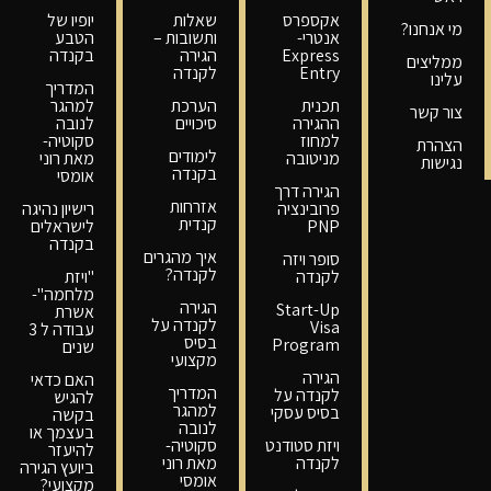
אקספרס
שאלות
יופיו של
מי אנחנו?
אנטרי-
ותשובות –
הטבע
Express
הגירה
בקנדה
ממליצים
Entry
לקנדה
עלינו
המדריך
תכנית
הערכת
למהגר
צור קשר
ההגירה
סיכויים
לנובה
למחוז
סקוטיה-
הצהרת
לימודים
מניטובה
מאת רוני
נגישות
בקנדה
אומסי
הגירה דרך
אזרחות
פרובינציה
רישיון נהיגה
קנדית
PNP
לישראלים
בקנדה
איך מהגרים
סופר ויזה
לקנדה?
לקנדה
"ויזת
מלחמה"-
הגירה
Start-Up
אשרת
לקנדה על
Visa
עבודה ל 3
בסיס
Program
שנים
מקצועי
הגירה
האם כדאי
המדריך
לקנדה על
להגיש
למהגר
בסיס עסקי
בקשה
לנובה
בעצמך או
ויזת סטודנט
סקוטיה-
להיעזר
לקנדה
מאת רוני
ביועץ הגירה
אומסי
מקצועי?